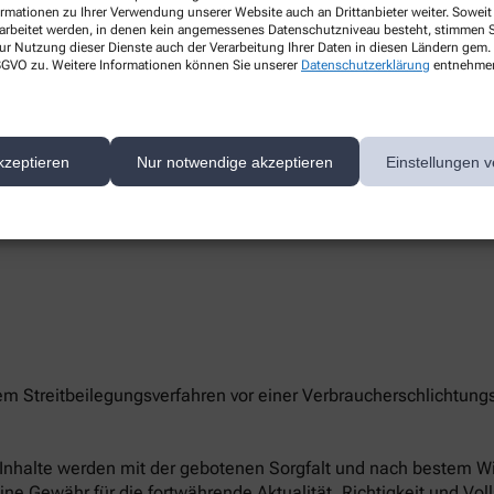
ormationen zu Ihrer Verwendung unserer Website auch an Drittanbieter weiter. Soweit
rarbeitet werden, in denen kein angemessenes Datenschutzniveau besteht, stimmen Si
ur Nutzung dieser Dienste auch der Verarbeitung Ihrer Daten in diesen Ländern gem. 
 DSGVO zu. Weitere Informationen können Sie unserer
Datenschutzerklärung
entnehme
te/-n unserer Apotheke können Sie hier erreichen:
kzeptieren
Nur notwendige akzeptieren
Einstellungen v
nem Streitbeilegungsverfahren vor einer Verbraucherschlichtung
le Inhalte werden mit der gebotenen Sorgfalt und nach bestem Wis
eine Gewähr für die fortwährende Aktualität, Richtigkeit und Vol