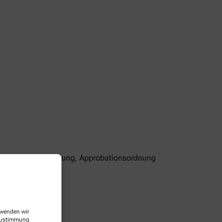
ndesapothekerordnung, Approbationsordnung
ww.abda.de
erwenden wir
 Zustimmung