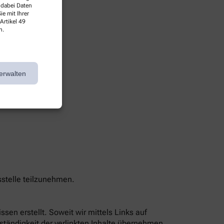
 dabei Daten
e mit Ihrer
Artikel 49
n.
erwalten
sstelle teilzunehmen.
sen erstellt. Soweit wir mittels Links auf
lständigkeit der verlinkten Inhalte übernehmen,