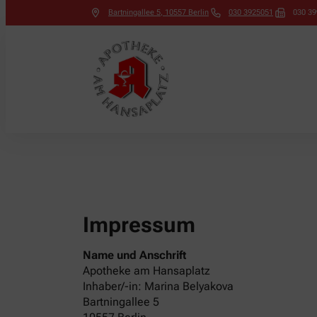
Bartningallee 5
,
10557
Berlin
030 3925051
030 3
Impressum
Name und Anschrift
Apotheke am Hansaplatz
Inhaber/-in: Marina Belyakova
Bartningallee 5