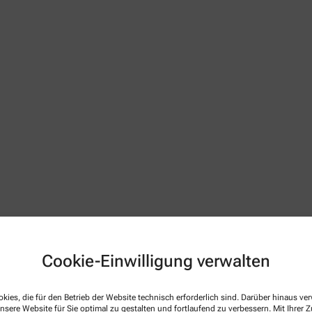
 Apothekenbetriebsordnung, Arzneimittelpreisverordnung, Bu
netseite des Bundesvereinigung Deutscher Apothekerverbände
w
Cookie-Einwilligung verwalten
 gültig im Geltungsbereich des Arzneimittelgesetzes (AMG)
kies, die für den Betrieb der Website technisch erforderlich sind. Darüber hinaus v
nsere Website für Sie optimal zu gestalten und fortlaufend zu verbessern. Mit Ihrer