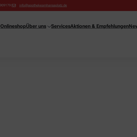
9909179
info@apothekeamhansaplatz.de
Onlineshop
Über uns
Services
Aktionen & Empfehlungen
New