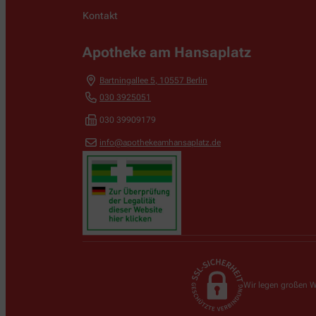
Kontakt
Apotheke am Hansaplatz
Bartningallee 5
,
10557
Berlin
030 3925051
030 39909179
info@apothekeamhansaplatz.de
Wir legen großen W