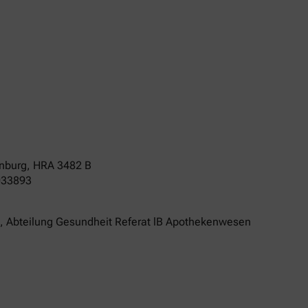
enburg
,
HRA
3482 B
033893
n, Abteilung Gesundheit Referat lB Apothekenwesen