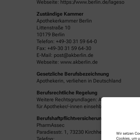
Webseite: https://www.berlin.de/lageso
Zuständige Kammer
Apothekerkammer Berlin
Littenstraße 10
10179 Berlin
Telefon: +49-30 31 59 64-0
Fax: +49-30 31 59 64-30
E-Mail: post@akberlin.de
Webseite: www.akberlin.de
Gesetzliche Berufsbezeichnung
Apothekerin, verliehen in Deutschland
Berufsrechtliche Regelung
Weitere Rechtsgrundlagen: Apothekengesetz,
für Apotheker/-innen einsehbar auf der Inter
Berufshaftpflichtversicherung mit Anschrift,
PharmAssec
Paradiesstr. 1, 73230 Kirchheim/Teck
Wir setzen Coo
Telefon:
Cookies, um u