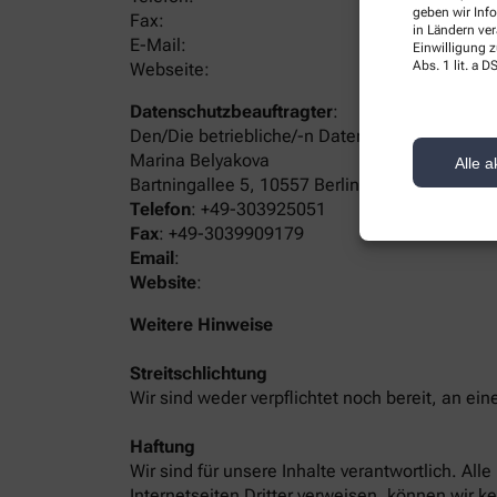
geben wir Inf
Fax:
in Ländern ve
E-Mail:
Einwilligung z
Abs. 1 lit. a
Webseite:
Datenschutzbeauftragter
:
Den/Die betriebliche/-n Datenschutzbeauftrag
Marina Belyakova
Alle a
Bartningallee 5, 10557 Berlin
Telefon
:
+49-303925051
Fax
:
+49-3039909179
Email
:
Website
:
Weitere Hinweise
Streitschlichtung
Wir sind weder verpflichtet noch bereit, an ei
Haftung
Wir sind für unsere Inhalte verantwortlich. Al
Internetseiten Dritter verweisen, können wir k