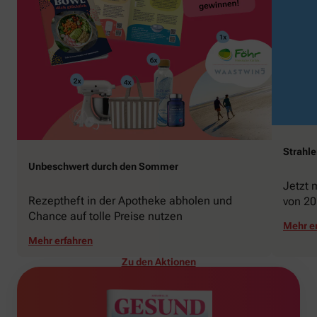
Strahl
Unbeschwert durch den Sommer
Jetzt 
Rezeptheft in der Apotheke abholen und
von 20
Chance auf tolle Preise nutzen
gewin
Mehr e
Mehr erfahren
Zu den Aktionen