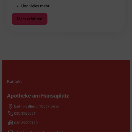
Und vieles mehr
Mehr erfahren
Kontakt
Apotheke am Hansaplatz
Bartningallee 5
,
10557
Berlin
030 3925051
030 39909179