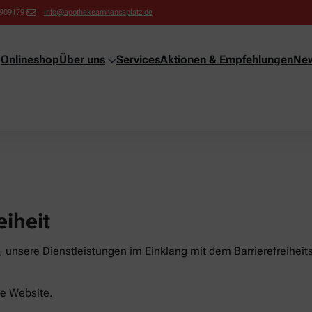
9909179
info@apothekeamhansaplatz.de
Onlineshop
Über uns
Services
Aktionen & Empfehlungen
New
eiheit
unsere Dienstleistungen im Einklang mit dem Barrierefreiheits
ese Website.