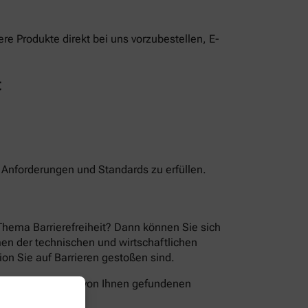
e Produkte direkt bei uns vorzubestellen, E-
t
n Anforderungen und Standards zu erfüllen.
Thema Barrierefreiheit? Dann können Sie sich
en der technischen und wirtschaftlichen
ion Sie auf Barrieren gestoßen sind.
folgende Wege die von Ihnen gefundenen