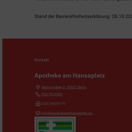
Stand der Barrierefreiheitserklärung: 28.10.20
Kontakt
Apotheke am Hansaplatz
Bartningallee 5
,
10557
Berlin
030 3925051
030 39909179
info@apothekeamhansaplatz.de