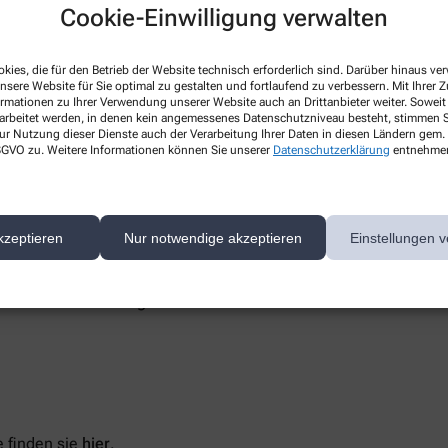
Cookie-Einwilligung verwalten
kies, die für den Betrieb der Website technisch erforderlich sind. Darüber hinaus v
nsere Website für Sie optimal zu gestalten und fortlaufend zu verbessern. Mit Ihrer
ormationen zu Ihrer Verwendung unserer Website auch an Drittanbieter weiter. Soweit
n
rarbeitet werden, in denen kein angemessenes Datenschutzniveau besteht, stimmen Si
ur Nutzung dieser Dienste auch der Verarbeitung Ihrer Daten in diesen Ländern gem. 
 DSGVO zu. Weitere Informationen können Sie unserer
Datenschutzerklärung
entnehme
d Marktüberwachungsbehörde
 Barrierefreiheit keine zufriedenstellenden Antworten erhalten,
sstelle unterstützt Sie dabei, ihre Rechte geltend zu machen.
kzeptieren
Nur notwendige akzeptieren
Einstellungen v
 die Barrierefreiheit von Produkten und Dienstleistungen
eit und Gleichstellung Sachsen-Anhalt
 finden sie
hier
.