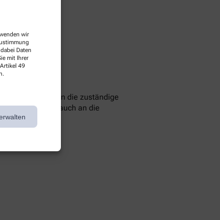
erwenden wir
 Zustimmung
 dabei Daten
e mit Ihrer
Artikel 49
n.
 können Sie sich an die zuständige
 Sie können sich auch an die
erwalten