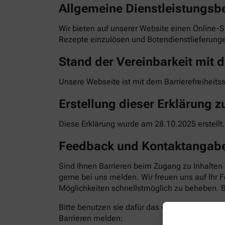
Allgemeine Dienstleistungsb
Wir bieten auf unserer Website einen Online-S
Rezepte einzulösen und Botendienstlieferunge
Stand der Vereinbarkeit mit d
Unsere Webseite ist mit dem Barrierefreiheits
Erstellung dieser Erklärung zu
Diese Erklärung wurde am 28.10.2025 erstellt.
Feedback und Kontaktangab
Sind Ihnen Barrieren beim Zugang zu Inhalten
gerne bei uns melden. Wir freuen uns auf Ihr
Möglichkeiten schnellstmöglich zu beheben. Bit
Bitte benutzen sie dafür das vorgesehene Kon
Barrieren melden: