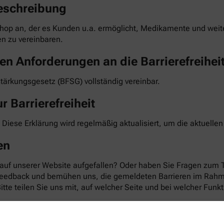
eschreibung
hop an, der es Kunden u.a. ermöglicht, Medikamente und weiter
n zu vereinbaren.
en Anforderungen an die Barrierefreihei
stärkungsgesetz (BFSG) vollständig vereinbar.
r Barrierefreiheit
 Diese Erklärung wird regelmäßig aktualisiert, um die aktuelle
en
 auf unserer Website aufgefallen? Oder haben Sie Fragen zum 
 Feedback und bemühen uns, die gemeldeten Barrieren im Rahm
te teilen Sie uns mit, auf welcher Seite und bei welcher Funkt
taktformular auf unserer Website. Sie können uns auch über 